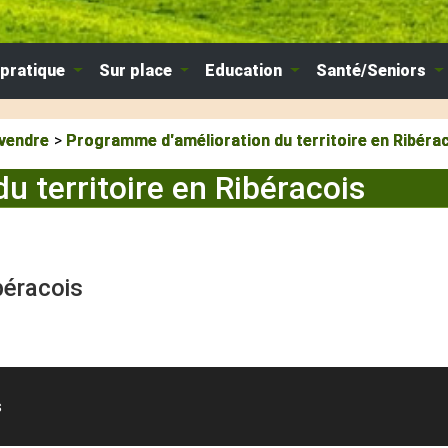
 pratique
Sur place
Education
Santé/Seniors
 vendre
Programme d'amélioration du territoire en Ribéra
 territoire en Ribéracois
béracois
s