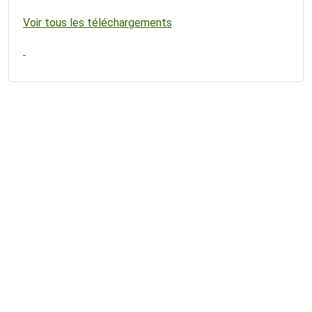
Voir tous les téléchargements
Nous contacter
Mentions légales
Plan du site
Données personnelles