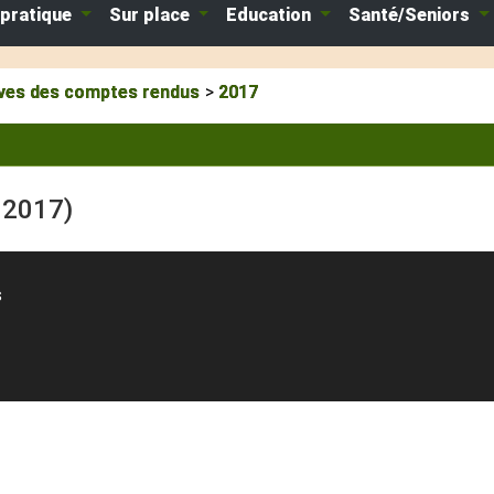
 pratique
Sur place
Education
Santé/Seniors
ves des comptes rendus
2017
 2017)
s