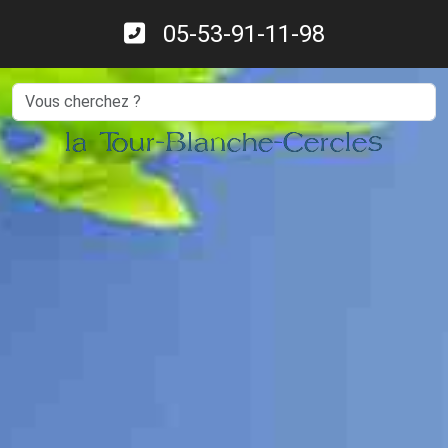
05-53-91-11-98
Search
la Tour-Blanche-Cercles