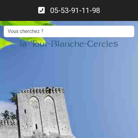
05-53-91-11-98
Search
la Tour-Blanche-Cercles