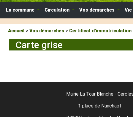
La commune
Circulation
Vos démarches
Vie
Accueil
Vos démarches
Certificat d'immatriculation
Carte grise
Mairie La Tour Blanche - Cercle
1 place de Nanchapt
24320 La Tour-Blanche-Cercles
05-53-91-11-98