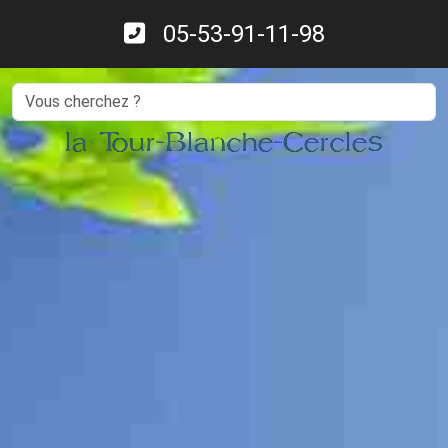
05-53-91-11-98
Search
la Tour-Blanche-Cercles