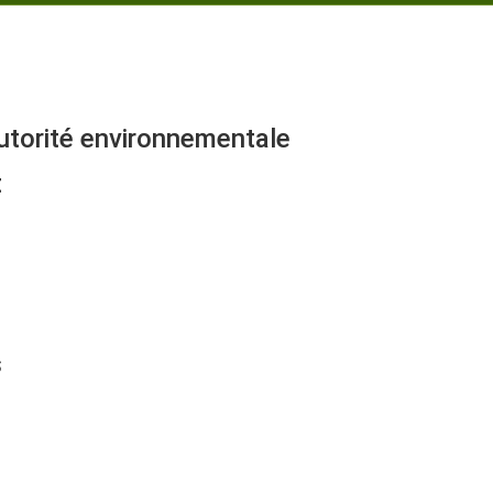
autorité environnementale
t
s