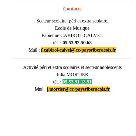
Contacts
Secteur scolaire, péri et extra scolaire,
Ecole de Musique
Fabienne CABIROL-CALVEL
tél. :
05.53.92.50.68
Mail :
f.cabirol-calvel@cc-paysriberacois.fr
Activité péri et extra scolaires et secteur adolescents
Julia MORTIER
tél. :
05.53.91.13.51
Mail :
j.mortier@cc-paysriberacois.fr
Mairie La Tour Blanche - Cercles
1 place de Nanchapt