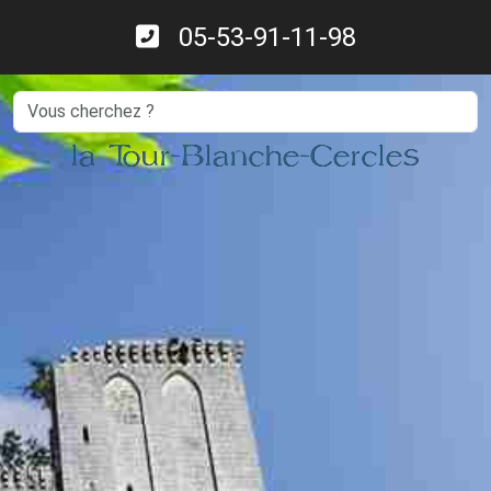
05-53-91-11-98
Search
la Tour-Blanche-Cercles