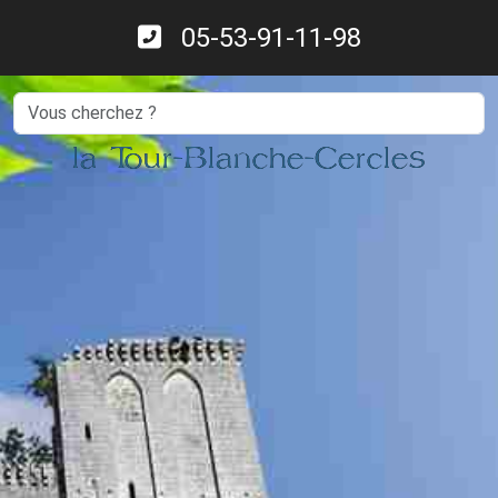
05-53-91-11-98
Search
la Tour-Blanche-Cercles